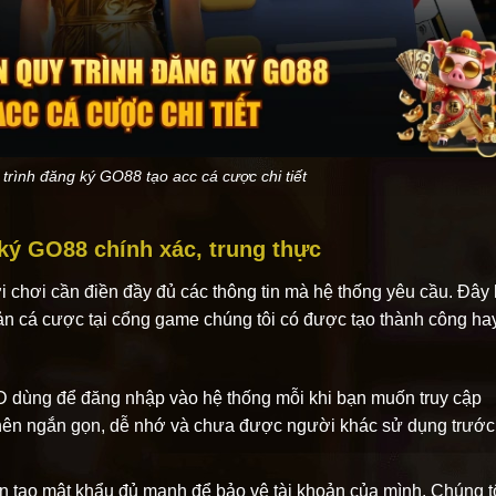
rình đăng ký GO88 tạo acc cá cược chi tiết
ký GO88 chính xác, trung thực
i chơi cần điền đầy đủ các thông tin mà hệ thống yêu cầu. Đây 
oản cá cược tại cổng game chúng tôi có được tạo thành công ha
D dùng để đăng nhập vào hệ thống mỗi khi bạn muốn truy cập
nên ngắn gọn, dễ nhớ và chưa được người khác sử dụng trước
 tạo mật khẩu đủ mạnh để bảo vệ tài khoản của mình. Chúng t