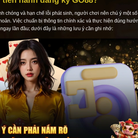
h chóng và hạn chế lỗi phát sinh, người chơi nên chú ý một số
khoản. Việc chuẩn bị thông tin chính xác và thực hiện đúng hướ
 ngay lần đầu; dưới đây là những lưu ý cần ghi nhớ: