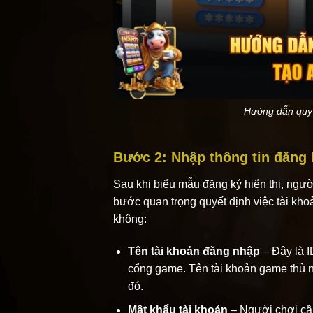
Hướng dẫn quy t
Bước 2: Nhập thông tin đăng 
Sau khi biểu mẫu đăng ký hiển thị, ngườ
bước quan trọng quyết định việc tài kh
không:
Tên tài khoản đăng nhập
– Đây là I
cổng game. Tên tài khoản game thủ 
đó.
Mật khẩu tài khoản
– Người chơi cần