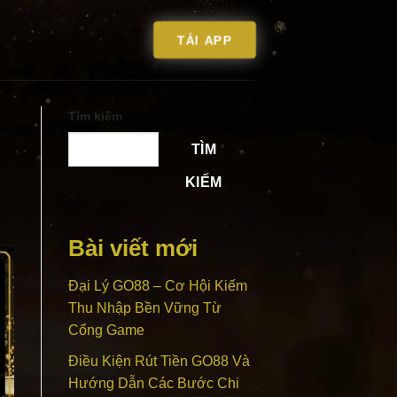
TẢI APP
Tìm kiếm
TÌM
KIẾM
Bài viết mới
Đại Lý GO88 – Cơ Hội Kiếm
Thu Nhập Bền Vững Từ
Cổng Game
Điều Kiện Rút Tiền GO88 Và
Hướng Dẫn Các Bước Chi