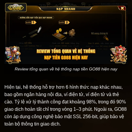
Review tổng quan về hệ thống nạp tiền GO88 hiện nay
Hiện tại, hệ thống hỗ trợ hơn 6 hình thức nạp khác nhau,
bao gồm ngân hàng nội địa, ví điện tử, ví điện tử và thẻ
cào. Tỷ lệ xử lý thành công đạt khoảng 98%, trong đó 90%
giao dịch hoàn tất chỉ trong vòng 1–3 phút. Ngoài ra, GO88
còn áp dụng công nghệ bảo mật SSL 256-bit, giúp bảo vệ
toàn bộ thông tin giao dịch.