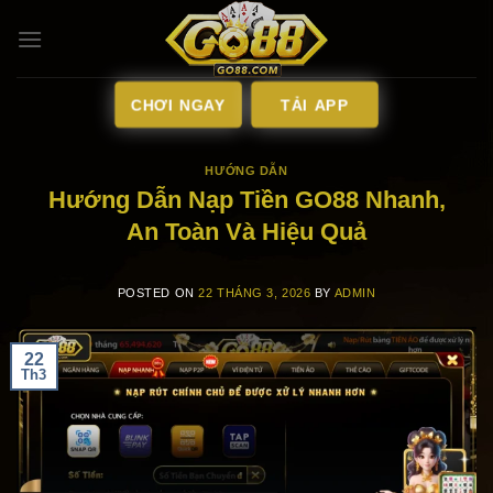
Skip
to
content
CHƠI NGAY
TẢI APP
HƯỚNG DẪN
Hướng Dẫn Nạp Tiền GO88 Nhanh,
An Toàn Và Hiệu Quả
POSTED ON
22 THÁNG 3, 2026
BY
ADMIN
22
Th3