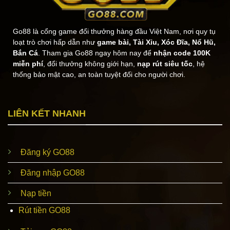
Go88 là cổng game đổi thưởng hàng đầu Việt Nam, nơi quy tụ
loạt trò chơi hấp dẫn như
game bài, Tài Xỉu, Xóc Đĩa, Nổ Hũ,
Bắn Cá
. Tham gia Go88 ngay hôm nay để
nhận code 100K
miễn phí
, đổi thưởng không giới hạn,
nạp rút siêu tốc
, hệ
thống bảo mật cao, an toàn tuyệt đối cho người chơi.
LIÊN KẾT NHANH
Đăng ký GO88
Đăng nhập GO88
Nạp tiền
Rút tiền GO88