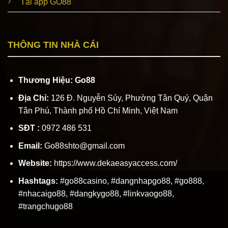
Tải app GO88
THÔNG TIN NHÀ CÁI
Thương Hiệu: Go88
Địa Chỉ:
126 Đ. Nguyễn Súy, Phường Tân Quý, Quận
Tân Phú, Thành phố Hồ Chí Minh, Việt Nam
SĐT :
0972 486 531
Email:
Go88shto
@gmail.com
Website:
https://www.dekaeasyaccess.com/
Hashtags:
#go88casino, #dangnhapgo88, #go888,
#nhacaigo88, #dangkygo88, #linkvaogo88,
#trangchugo88