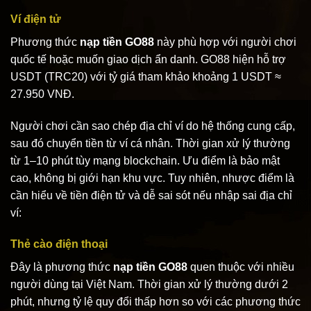
Ví điện tử
Phương thức
nạp tiền GO88
này phù hợp với người chơi
quốc tế hoặc muốn giao dịch ẩn danh. GO88 hiện hỗ trợ
USDT (TRC20) với tỷ giá tham khảo khoảng 1 USDT ≈
27.950 VNĐ.
Người chơi cần sao chép địa chỉ ví do hệ thống cung cấp,
sau đó chuyển tiền từ ví cá nhân. Thời gian xử lý thường
từ 1–10 phút tùy mạng blockchain. Ưu điểm là bảo mật
cao, không bị giới hạn khu vực. Tuy nhiên, nhược điểm là
cần hiểu về tiền điện tử và dễ sai sót nếu nhập sai địa chỉ
ví:
Thẻ cào điện thoại
Đây là phương thức
nạp tiền GO88
quen thuộc với nhiều
người dùng tại Việt Nam. Thời gian xử lý thường dưới 2
phút, nhưng tỷ lệ quy đổi thấp hơn so với các phương thức