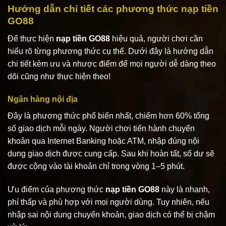
Hướng dẫn chi tiết các phương thức nạp tiền
GO88
Để thực hiện
nạp tiền GO88
hiệu quả, người chơi cần
hiểu rõ từng phương thức cụ thể. Dưới đây là hướng dẫn
chi tiết kèm ưu và nhược điểm để mọi người dễ dàng theo
dõi cũng như thực hiện theo!
Ngân hàng nội địa
Đây là phương thức phổ biến nhất, chiếm hơn 60% tổng
số giao dịch mỗi ngày. Người chơi tiến hành chuyển
khoản qua Internet Banking hoặc ATM, nhập đúng nội
dung giao dịch được cung cấp. Sau khi hoàn tất, số dư sẽ
được cộng vào tài khoản chỉ trong vòng 1–5 phút.
Ưu điểm của phương thức
nạp tiền GO88
này là nhanh,
phí thấp và phù hợp với mọi người dùng. Tuy nhiên, nếu
nhập sai nội dung chuyển khoản, giao dịch có thể bị chậm